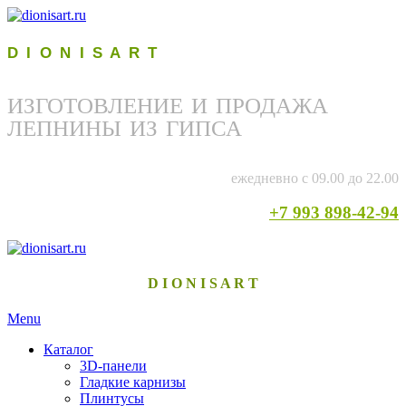
D I O N I S A R T
ИЗГОТОВЛЕНИЕ И ПРОДАЖА
ЛЕПНИНЫ ИЗ ГИПСА
ежедневно с 09.00 до 22.00
+7 993 898-42-94
D I O N I S A R T
Menu
Каталог
3D-панели
Гладкие карнизы
Плинтусы