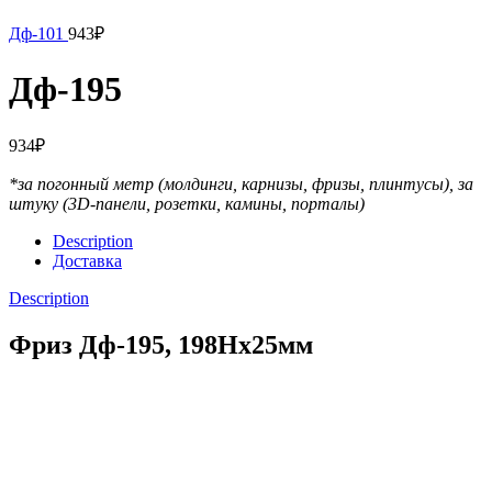
Дф-101
943
₽
Дф-195
934
₽
*за погонный метр (молдинги, карнизы, фризы, плинтусы),
за
штуку (3D-панели, розетки, камины, порталы)
Description
Доставка
Description
Фриз Дф-195, 198Нх25мм