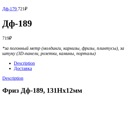
Дф-179
721
₽
Дф-189
719
₽
*за погонный метр (молдинги, карнизы, фризы, плинтусы),
за
штуку (3D-панели, розетки, камины, порталы)
Description
Доставка
Description
Фриз Дф-189, 131Нх12мм