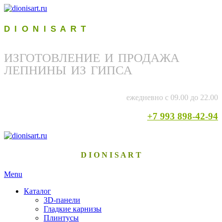
D I O N I S A R T
ИЗГОТОВЛЕНИЕ И ПРОДАЖА
ЛЕПНИНЫ ИЗ ГИПСА
ежедневно с 09.00 до 22.00
+7 993 898-42-94
D I O N I S A R T
Menu
Каталог
3D-панели
Гладкие карнизы
Плинтусы