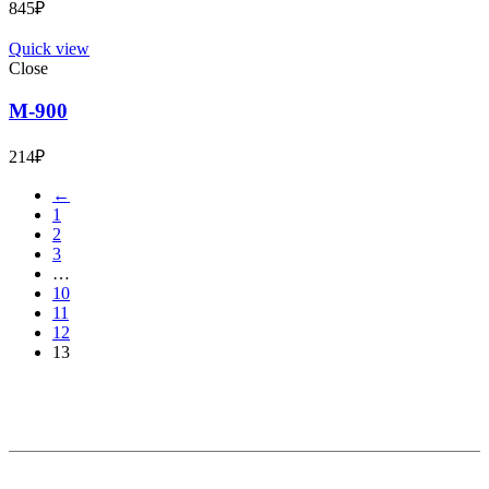
845
₽
Quick view
Close
М-900
214
₽
←
1
2
3
…
10
11
12
13