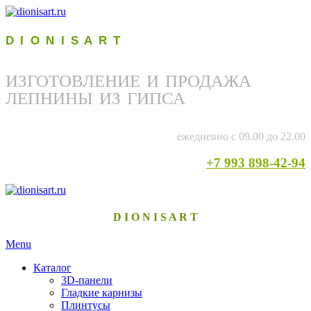
D I O N I S A R T
ИЗГОТОВЛЕНИЕ И ПРОДАЖА
ЛЕПНИНЫ ИЗ ГИПСА
ежедневно с 09.00 до 22.00
+7 993 898-42-94
D I O N I S A R T
Menu
Каталог
3D-панели
Гладкие карнизы
Плинтусы