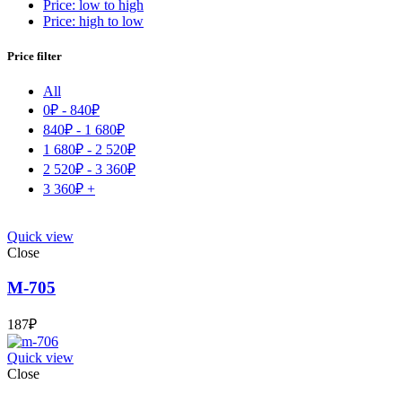
Price: low to high
Price: high to low
Price filter
All
0
₽
-
840
₽
840
₽
-
1 680
₽
1 680
₽
-
2 520
₽
2 520
₽
-
3 360
₽
3 360
₽
+
Quick view
Close
М-705
187
₽
Quick view
Close