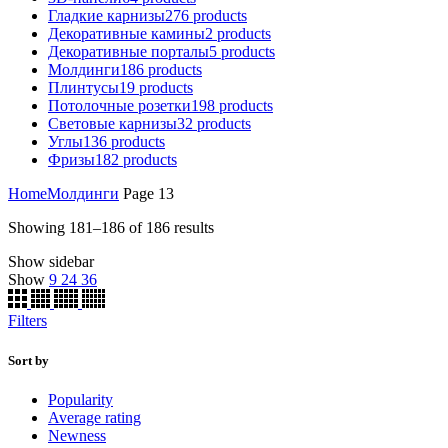
Гладкие карнизы
276
products
Декоративные камины
2
products
Декоративные порталы
5
products
Молдинги
186
products
Плинтусы
19
products
Потолочные розетки
198
products
Световые карнизы
32
products
Углы
136
products
Фризы
182
products
Home
Молдинги
Page 13
Showing 181–186 of 186 results
Show sidebar
Show
9
24
36
Filters
Sort by
Popularity
Average rating
Newness