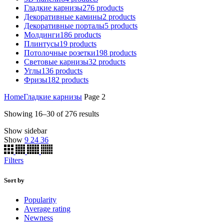
Гладкие карнизы
276
products
Декоративные камины
2
products
Декоративные порталы
5
products
Молдинги
186
products
Плинтусы
19
products
Потолочные розетки
198
products
Световые карнизы
32
products
Углы
136
products
Фризы
182
products
Home
Гладкие карнизы
Page 2
Showing 16–30 of 276 results
Show sidebar
Show
9
24
36
Filters
Sort by
Popularity
Average rating
Newness