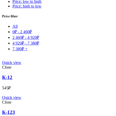
Price: low to high
Price: high to low
Price filter
All
0
₽
-
2 460
₽
2 460
₽
-
4 920
₽
4 920
₽
-
7 380
₽
7 380
₽
+
Quick view
Close
К-12
545
₽
Quick view
Close
К-123