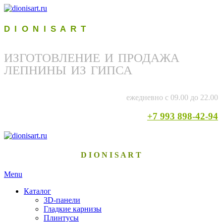
D I O N I S A R T
ИЗГОТОВЛЕНИЕ И ПРОДАЖА
ЛЕПНИНЫ ИЗ ГИПСА
ежедневно с 09.00 до 22.00
+7 993 898-42-94
D I O N I S A R T
Menu
Каталог
3D-панели
Гладкие карнизы
Плинтусы