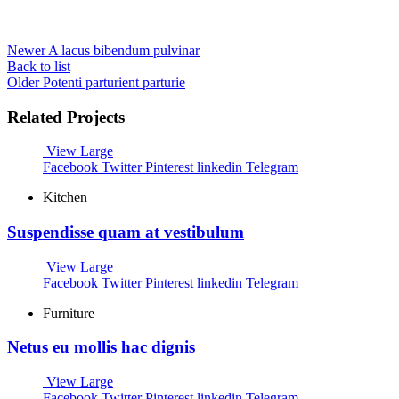
Newer
A lacus bibendum pulvinar
Back to list
Older
Potenti parturient parturie
Related Projects
View Large
Facebook
Twitter
Pinterest
linkedin
Telegram
Kitchen
Suspendisse quam at vestibulum
View Large
Facebook
Twitter
Pinterest
linkedin
Telegram
Furniture
Netus eu mollis hac dignis
View Large
Facebook
Twitter
Pinterest
linkedin
Telegram