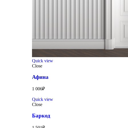
Quick view
Close
Афина
1 006
₽
Quick view
Close
Баркод
1 501
₽