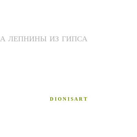
А ЛЕПНИНЫ ИЗ ГИПСА
D I O N I S A R T